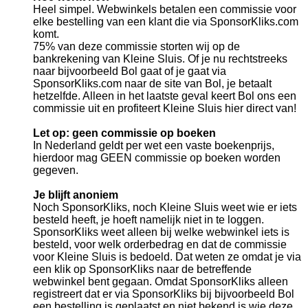
Heel simpel. Webwinkels betalen een commissie voor
elke bestelling van een klant die via SponsorKliks.com
komt.
75% van deze commissie storten wij op de
bankrekening van Kleine Sluis. Of je nu rechtstreeks
naar bijvoorbeeld Bol gaat of je gaat via
SponsorKliks.com naar de site van Bol, je betaalt
hetzelfde. Alleen in het laatste geval keert Bol ons een
commissie uit en profiteert Kleine Sluis hier direct van!
Let op: geen commissie op boeken
In Nederland geldt per wet een vaste boekenprijs,
hierdoor mag GEEN commissie op boeken worden
gegeven.
Je blijft anoniem
Noch SponsorKliks, noch Kleine Sluis weet wie er iets
besteld heeft, je hoeft namelijk niet in te loggen.
SponsorKliks weet alleen bij welke webwinkel iets is
besteld, voor welk orderbedrag en dat de commissie
voor Kleine Sluis is bedoeld. Dat weten ze omdat je via
een klik op SponsorKliks naar de betreffende
webwinkel bent gegaan. Omdat SponsorKliks alleen
registreert dat er via SponsorKliks bij bijvoorbeeld Bol
een bestelling is geplaatst en niet bekend is wie deze