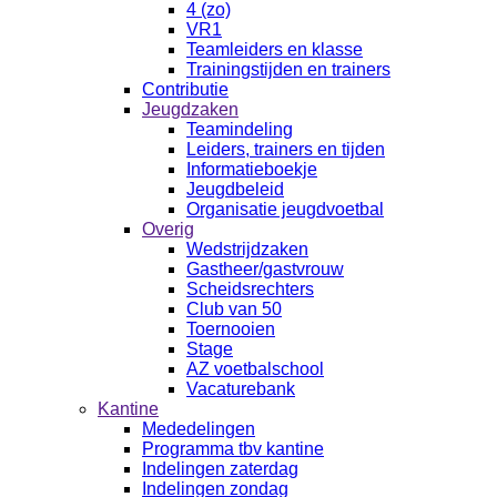
4 (zo)
VR1
Teamleiders en klasse
Trainingstijden en trainers
Contributie
Jeugdzaken
Teamindeling
Leiders, trainers en tijden
Informatieboekje
Jeugdbeleid
Organisatie jeugdvoetbal
Overig
Wedstrijdzaken
Gastheer/gastvrouw
Scheidsrechters
Club van 50
Toernooien
Stage
AZ voetbalschool
Vacaturebank
Kantine
Mededelingen
Programma tbv kantine
Indelingen zaterdag
Indelingen zondag