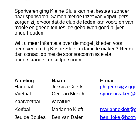
Sportvereniging Kleine Sluis kan niet bestaan zonder
haar sponsoren. Samen met de inzet van vrijwilligers
zorgen zij ervoor dat de club de leden kan voorzien van
mooie en goede tenues, de gebouwen goed blijven
onderhouden.
Wilt u meer informatie over de mogelijkheden voor
bedrijven om bij Kleine Sluis reclame te maken? Neem
dan contact op met de sponsorcommissie via
onderstaande contactpersonen:
Afdeling
Naam
E-mail
Handbal
Jessica Geerts
j.h.geerts@ziggo
Voetbal
Gert-jan Mosch
sponsorzaken@vv
Zaalvoetbal
vacature
Korfbal
Marianne Kieft
mariannekieft@q
Jeu de Boules
Ben van Dalen
ben_joke@hotma