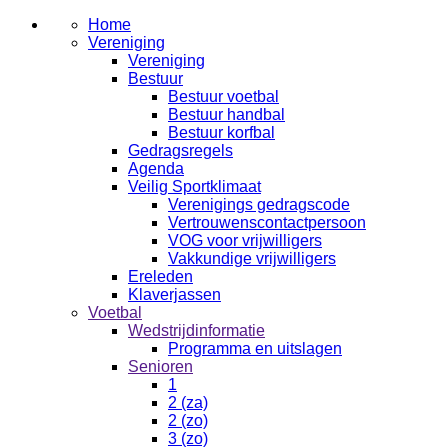
Home
Vereniging
Vereniging
Bestuur
Bestuur voetbal
Bestuur handbal
Bestuur korfbal
Gedragsregels
Agenda
Veilig Sportklimaat
Verenigings gedragscode
Vertrouwenscontactpersoon
VOG voor vrijwilligers
Vakkundige vrijwilligers
Ereleden
Klaverjassen
Voetbal
Wedstrijdinformatie
Programma en uitslagen
Senioren
1
2 (za)
2 (zo)
3 (zo)